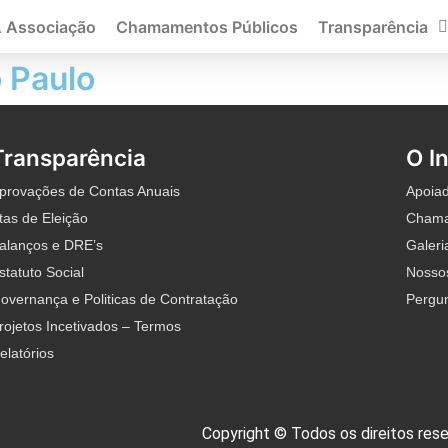
 Associação
Chamamentos Públicos
Transparência
 Paulo
Transparência
O I
provações de Contas Anuais
Apoia
tas de Eleição
Chama
alanços e DRE’s
Galeri
statuto Social
Nossos
overnança e Politicas de Contratação
Pergu
rojetos Incetivados – Termos
elatórios
Copyright © Todos os direitos res