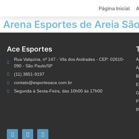
Página Inicial
A
Arena Esportes de Areia São
Ace Esportes
Rua Valquíria, nº 147 - Vila dos Andrades - CEP: 02610-
A
090 - São Paulo/SP
A
(11) 3851-9197
B
contato@esportesace.com.br
E
Segunda à Sexta-Feira, das 10h00 às 17h00
G
P
R